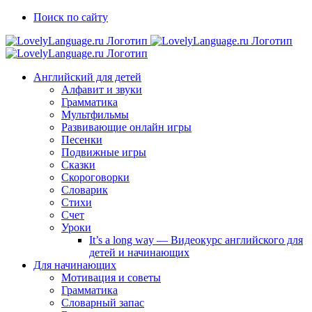
Skip
Vk
Telegram
Поиск по сайту
to
content
Английский для детей
Алфавит и звуки
Грамматика
Мультфильмы
Развивающие онлайн игры
Песенки
Подвижные игры
Сказки
Скороговорки
Словарик
Стихи
Счет
Уроки
It’s a long way — Видеокурс английского для
детей и начинающих
Для начинающих
Мотивация и советы
Грамматика
Словарный запас