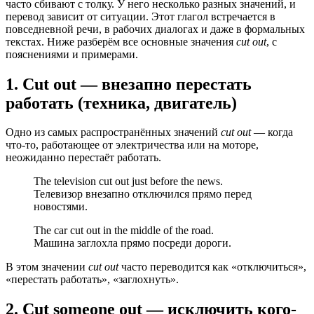
часто сбивают с толку. У него несколько разных значений, и
перевод зависит от ситуации. Этот глагол встречается в
повседневной речи, в рабочих диалогах и даже в формальных
текстах. Ниже разберём все основные значения
cut out
, с
пояснениями и примерами.
1. Cut out — внезапно перестать
работать (техника, двигатель)
Одно из самых распространённых значений
cut out
— когда
что-то, работающее от электричества или на моторе,
неожиданно перестаёт работать.
The television cut out just before the news.
Телевизор внезапно отключился прямо перед
новостями.
The car cut out in the middle of the road.
Машина заглохла прямо посреди дороги.
В этом значении
cut out
часто переводится как «отключиться»,
«перестать работать», «заглохнуть».
2. Cut someone out — исключить кого-