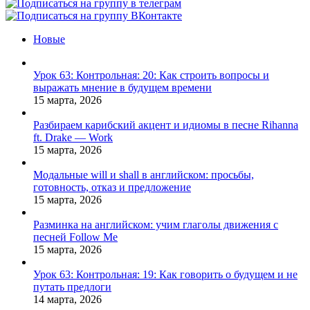
Facebook
X
Pinterest
Vk
Новые
Урок 63: Контрольная: 20: Как строить вопросы и
выражать мнение в будущем времени
15 марта, 2026
Разбираем карибский акцент и идиомы в песне Rihanna
ft. Drake — Work
15 марта, 2026
Модальные will и shall в английском: просьбы,
готовность, отказ и предложение
15 марта, 2026
Разминка на английском: учим глаголы движения с
песней Follow Me
15 марта, 2026
Урок 63: Контрольная: 19: Как говорить о будущем и не
путать предлоги
14 марта, 2026