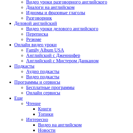
Видео уроки разговорного английского
Диалоги на английском
Идиомы и фразовые глаголы
Разговорник
Деловой английский
Видео уроки делового английского
Переписка
Резюме
Онлайн видео уроки
Family Album USA
Английский с Дженнифер
Английский с Мистером Данканом
Подкасты
Аудио подкасты
Видео подкасты
Программы и сервисы
Бесплатные программы
Онлайн сервисы
Еще
Чтение
Книги
Топики
Интересно
Видео на английском
Новости