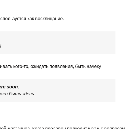
спользуется как восклицание.
!
ать кого-то, ожидать появления, быть начеку.
ere soon.
жен быть здесь.
ей магазинов. Когда продавец подходит к вам с вопросом