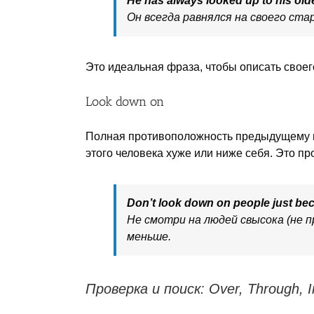
He has always looked up to his olde
Он всегда равнялся на своего ста
Это идеальная фраза, чтобы описать своего
Look down on
Полная противоположность предыдущему пун
этого человека хуже или ниже себя. Это п
Don’t look down on people just bec
Не смотри на людей свысока (не 
меньше.
Проверка и поиск: Over, Through, I