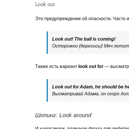
Look out
Это предупреждение об опасности. Часто и
Look out! The ball is coming!
Осторожно (берегись)! Мяч летит
Также есть вариант
look out for
— высматрив
Look out for Adam, he should be h
Высматривай Адама, он скоро дол
Шопинг: Look around
И напоследок, полезная фраза для любител