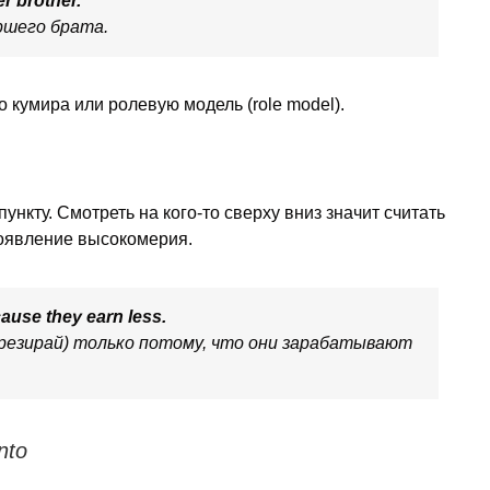
r brother.
ршего брата.
 кумира или ролевую модель (role model).
кту. Смотреть на кого-то сверху вниз значит считать
роявление высокомерия.
ause they earn less.
презирай) только потому, что они зарабатывают
nto