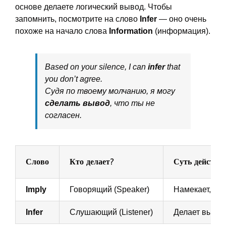
основе делаете логический вывод. Чтобы
запомнить, посмотрите на слово
Infer
— оно очень
похоже на начало слова
Information
(информация).
Based on your silence, I can
infer
that
you don’t agree.
Судя по твоему молчанию, я могу
сделать вывод
, что ты не
согласен.
Слово
Кто делает?
Суть действи
Imply
Говорящий (Speaker)
Намекает, не
Infer
Слушающий (Listener)
Делает вывод