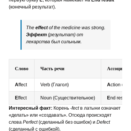
(конечный результат).
The
effect
of the medicine was strong.
Эффект
(результат) от
лекарства был сильным.
Слово
Часть речи
Ассоциаци
A
ffect
Verb (Глагол)
A
ction (Де
E
ffect
Noun (Существительное)
E
nd result
Интересный факт:
Корень
-fect
в латыни означает
«делать» или «создавать». Отсюда происходят
слова
Perfect
(сделанный без ошибок) и
Defect
(сделанный с ошибкой).