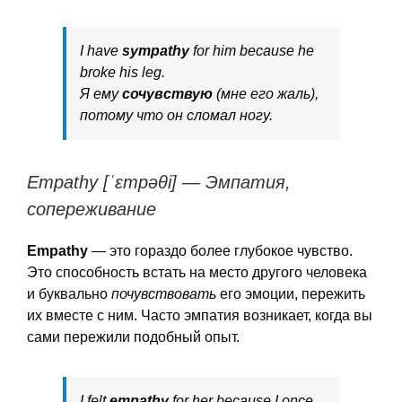
I have
sympathy
for him because he
broke his leg.
Я ему
сочувствую
(мне его жаль),
потому что он сломал ногу.
Empathy [ˈɛmpəθi] — Эмпатия,
сопереживание
Empathy
— это гораздо более глубокое чувство.
Это способность встать на место другого человека
и буквально
почувствовать
его эмоции, пережить
их вместе с ним. Часто эмпатия возникает, когда вы
сами пережили подобный опыт.
I felt
empathy
for her because I once