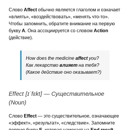
Слово
Affect
обычно является глаголом и означает
«влиять», «воздействовать», «менять что-то».
Чтобы запомнить, обратите внимание на первую
букву
A
. Она ассоциируется со словом
Action
(действие).
How does the medicine
affect
you?
Как лекарство
влияет
на тебя?
(Какое действие оно оказывает?)
Effect [ɪˈfɛkt] — Существительное
(Noun)
Слово
Effect
— это существительное, означающее
«эффект», «результат», «следствие». Запомните
первую букву
E
, которая намекает на
End result