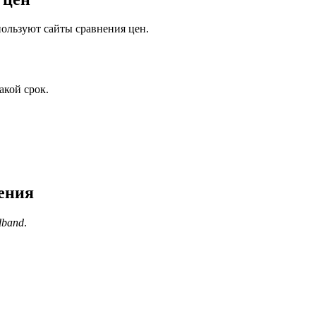
ользуют сайты сравнения цен.
акой срок.
нения
dband
.