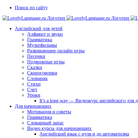
Skip
Vk
Telegram
Поиск по сайту
to
content
Английский для детей
Алфавит и звуки
Грамматика
Мультфильмы
Развивающие онлайн игры
Песенки
Подвижные игры
Сказки
Скороговорки
Словарик
Стихи
Счет
Уроки
It’s a long way — Видеокурс английского для
Для начинающих
Мотивация и советы
Грамматика
Словарный запас
Видео курсы для начинающих
Английский язык с нуля и до автоматизма