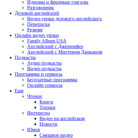
Идиомы и фразовые глаголы
Разговорник
Деловой английский
Видео уроки делового английского
Переписка
Резюме
Онлайн видео уроки
Family Album USA
Английский с Дженнифер
Английский с Мистером Данканом
Подкасты
Аудио подкасты
Видео подкасты
Программы и сервисы
Бесплатные программы
Онлайн сервисы
Еще
Чтение
Книги
Топики
Интересно
Видео на английском
Новости
Юмор
Смешное видео