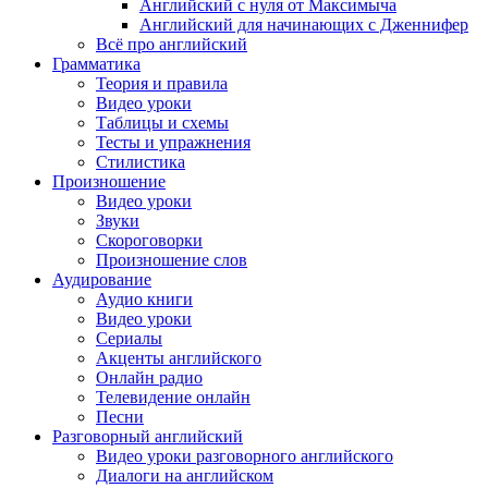
Английский с нуля от Максимыча
Английский для начинающих с Дженнифер
Всё про английский
Грамматика
Теория и правила
Видео уроки
Таблицы и схемы
Тесты и упражнения
Стилистика
Произношение
Видео уроки
Звуки
Скороговорки
Произношение слов
Аудирование
Аудио книги
Видео уроки
Сериалы
Акценты английского
Онлайн радио
Телевидение онлайн
Песни
Разговорный английский
Видео уроки разговорного английского
Диалоги на английском