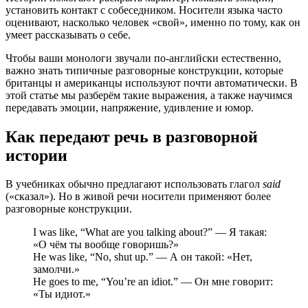
установить контакт с собеседником. Носители языка часто
оценивают, насколько человек «свой», именно по тому, как он
умеет рассказывать о себе.
Чтобы ваши монологи звучали по-английски естественно,
важно знать типичные разговорные конструкции, которые
британцы и американцы используют почти автоматически. В
этой статье мы разберём такие выражения, а также научимся
передавать эмоции, напряжение, удивление и юмор.
Как передают речь в разговорной
истории
В учебниках обычно предлагают использовать глагол
said
(«сказал»). Но в живой речи носители применяют более
разговорные конструкции.
I was like, “What are you talking about?” — Я такая:
«О чём ты вообще говоришь?»
He was like, “No, shut up.” — А он такой: «Нет,
замолчи.»
He goes to me, “You’re an idiot.” — Он мне говорит:
«Ты идиот.»