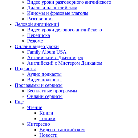
Видео уроки разговорного английского
Диалоги на английском
Идиомы и фразовые глаголы
Разговорник
Деловой английский
Видео уроки делового английского
Переписка
Резюме
Онлайн видео уроки
Family Album USA
Английский с Дженнифер
Английский с Мистером Данканом
Подкасты
Аудио подкасты
Видео подкасты
Программы и сервисы
Бесплатные программы
Онлайн сервисы
Еще
Чтение
Книги
Топики
Интересно
Видео на английском
Новости