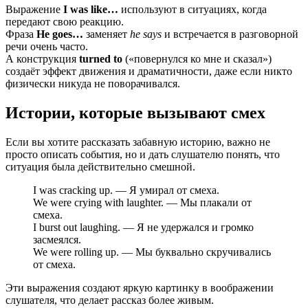
Выражение
I was like…
используют в ситуациях, когда
передают свою реакцию.
Фраза
He goes…
заменяет
he says
и встречается в разговорной
речи очень часто.
А конструкция
turned to
(«повернулся ко мне и сказал»)
создаёт эффект движения и драматичности, даже если никто
физически никуда не поворачивался.
Истории, которые вызывают смех
Если вы хотите рассказать забавную историю, важно не
просто описать события, но и дать слушателю понять, что
ситуация была действительно смешной.
I was cracking up. — Я умирал от смеха.
We were crying with laughter. — Мы плакали от
смеха.
I burst out laughing. — Я не удержался и громко
засмеялся.
We were rolling up. — Мы буквально скручивались
от смеха.
Эти выражения создают яркую картинку в воображении
слушателя, что делает рассказ более живым.