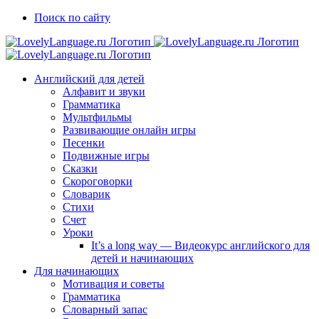
Skip
Vk
Telegram
Поиск по сайту
to
content
Английский для детей
Алфавит и звуки
Грамматика
Мультфильмы
Развивающие онлайн игры
Песенки
Подвижные игры
Сказки
Скороговорки
Словарик
Стихи
Счет
Уроки
It’s a long way — Видеокурс английского для
детей и начинающих
Для начинающих
Мотивация и советы
Грамматика
Словарный запас