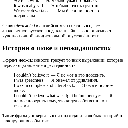
We felt awful. — Нам было ужасно тяжело.
It was really sad. — Это было очень грустно.
We were devastated. — Мы были полностью
подавлены.
Слово
devastated
в английском языке сильнее, чем
аналогичное русское «подавленный» — оно описывает
чувство полной эмоциональной опустошённости.
Истории о шоке и неожиданностях
Эффект неожиданности требует точных выражений, которые
передают удивление и растерянность.
I couldn’t believe it. — Я не мог в это поверить.
I was speechless. — Я онемел от удивления.
I was in complete and utter shock. — Я был в полном
шоке.
I couldn’t believe what was right before my eyes. — Я
не мог поверить тому, что видел собственными
глазами.
Такие фразы универсальны и подходят для любых историй о
шокирующих событиях.