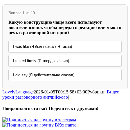
Вопрос 1 из 10
Какую конструкцию чаще всего используют
носители языка, чтобы передать реакцию или чью-то
речь в разговорной истории?
I was like (Я был похож / Я такая)
I stated firmly (Я твердо заявил)
I did say (Я действительно сказал)
LovelyLanguage
2026-01-05T00:15:58+03:00
Рубрики:
Видео
уроки разговорного английского
|
Понравилась статья? Поделитесь с друзьями!
Facebook
X
Pinterest
Vk