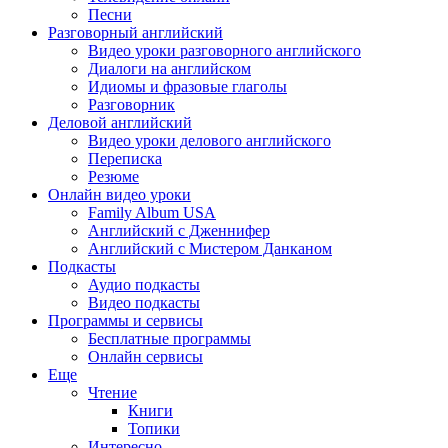
Песни
Разговорный английский
Видео уроки разговорного английского
Диалоги на английском
Идиомы и фразовые глаголы
Разговорник
Деловой английский
Видео уроки делового английского
Переписка
Резюме
Онлайн видео уроки
Family Album USA
Английский с Дженнифер
Английский с Мистером Данканом
Подкасты
Аудио подкасты
Видео подкасты
Программы и сервисы
Бесплатные программы
Онлайн сервисы
Еще
Чтение
Книги
Топики
Интересно