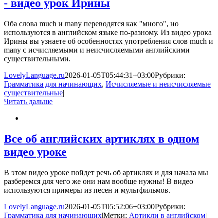
- видео урок Ирины
Оба слова much и many переводятся как "много", но
используются в английском языке по-разному. Из видео урока
Ирины вы узнаете об особенностях употребления слов much и
many с исчисляемыми и неисчисляемыми английскими
существительными.
LovelyLanguage.ru
2026-01-05T05:44:31+03:00
Рубрики:
Грамматика для начинающих
,
Исчисляемые и неисчисляемые
существительные
|
Читать дальше
Все об английских артиклях в одном
видео уроке
В этом видео уроке пойдет речь об артиклях и для начала мы
разберемся для чего же они нам вообще нужны! В видео
используются примеры из песен и мультфильмов.
LovelyLanguage.ru
2026-01-05T05:52:06+03:00
Рубрики:
Грамматика для начинающих
|
Метки:
Артикли в английском
|