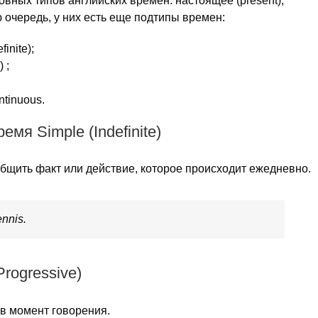
овных типов английских времен: настоящее (present),
ю очередь, у них есть еще подтипы времен:
inite);
 ;
tinuous.
мя Simple (Indefinite)
бщить факт или действие, которое происходит ежедневно.
ennis.
rogressive)
в момент говорения.