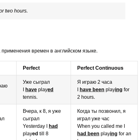
or two hours.
а применения времен в английском языке.
Perfect
Perfect Continuous
Уже сыграл
Я играю 2 часа
раю
I
have
play
ed
I
have been
play
ing
for
tennis.
2 hours.
Вчера, к 8, я уже
Когда ты позвонил, я
ал
сыграл
играл уже час
Yesterday I
had
When you called me I
play
ed
till 8
had been
play
ing
for an