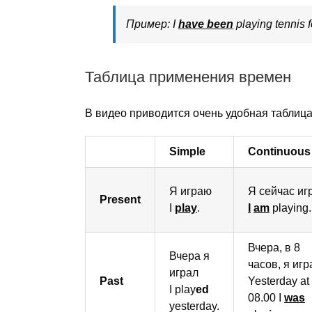
Пример: I
have been
playing tennis f
Таблица применения времен
В видео приводится очень удобная таблиц
Simple
Continuous
Я играю
Я сейчас иг
Present
I
play
.
I
am
playing.
Вчера, в 8
Вчера я
часов, я игр
играл
Past
Yesterday at
I play
ed
08.00 I
was
yesterday.