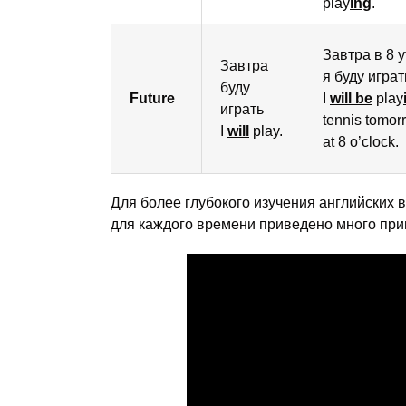
play
ing
.
Завтра в 8 
Завтра
я буду играт
буду
Future
I
will be
play
играть
tennis tomor
I
will
play.
at 8 o’clock.
Для более глубокого изучения английских 
для каждого времени приведено много при