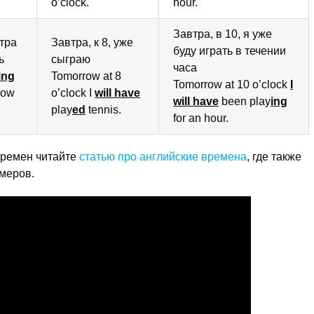
o’clock.
hour.
Завтра, в 10, я уже
утра
Завтра, к 8, уже
буду играть в течении
ь
сыграю
часа
ing
Tomorrow at 8
Tomorrow at 10 o’clock
I
row
o’clock I
will have
will have
been play
ing
play
ed
tennis.
for an hour.
времен читайте
статью про английские времена
, где также
меров.