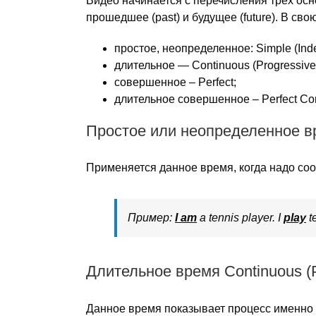
Видео начинается с перечисления трёх осн
прошедшее (past) и будущее (future). В сво
простое, неопределенное: Simple (Indef
длительное — Continuous (Progressive)
совершенное – Perfect;
длительное совершенное – Perfect Con
Простое или неопределенное вре
Применяется данное время, когда надо соо
Пример:
I am
a tennis player. I
play
t
Длительное время Continuous (P
Данное время показывает процесс именно 