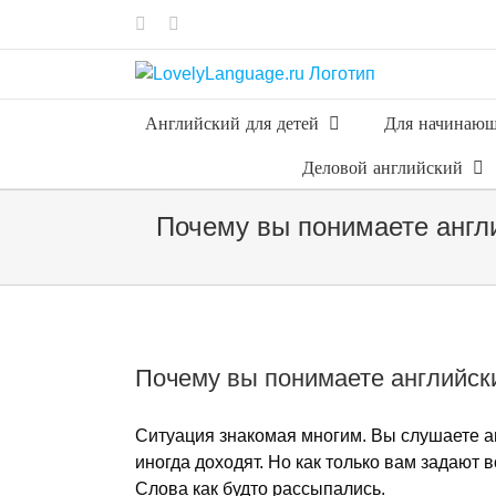
Skip
Vk
Telegram
to
content
Английский для детей
Для начинаю
Деловой английский
Почему вы понимаете англий
Почему вы понимаете английски
Ситуация знакомая многим. Вы слушаете а
иногда доходят. Но как только вам задают во
Слова как будто рассыпались.