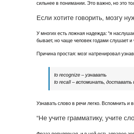
сильнее в понимании. Это важно, но это то
Если хотите говорить, мозгу н
У многих есть ложная надежда: “я наслушаю
бывает, но чаще человек годами слушает и 
Причина простая: мозг натренировал узнав
to recognize – узнавать
to recall – вспоминать, доставать
Узнавать слово в речи легко. Вспомнить и 
“Не учите грамматику, учите сло
Фраза популярная, и в ней есть здравое зер