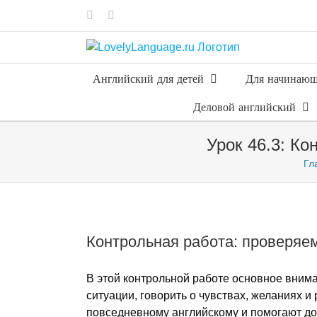
Skip
Vk
Telegram
to
content
Английский для детей
Для начинаю
Деловой английский
Урок 46.3: Ко
Гл
Контрольная работа: проверяе
В этой контрольной работе основное вним
ситуации, говорить о чувствах, желаниях и
повседневному английскому и помогают до