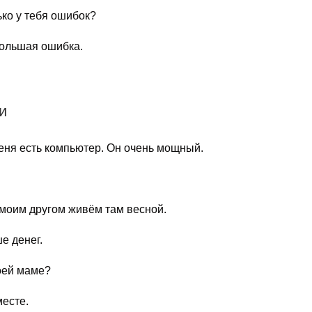
ко у тебя ошибок?
ольшая ошибка.
и
ня есть компьютер. Он очень мощный.
моим другом живём там весной.
е денег.
оей маме?
есте.