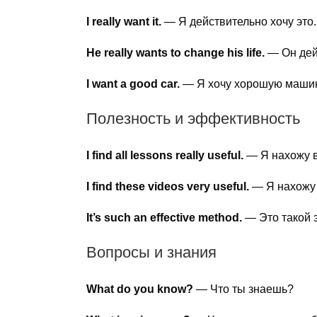
I really want it.
— Я действительно хочу это.
He really wants to change his life.
— Он дейс
I want a good car.
— Я хочу хорошую машин
Полезность и эффективность
I find all lessons really useful.
— Я нахожу в
I find these videos very useful.
— Я нахожу 
It’s such an effective method.
— Это такой 
Вопросы и знания
What do you know?
— Что ты знаешь?