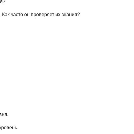
бя?
Как часто он проверяет их знания?
.
вня.
уровень.