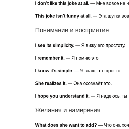
I don’t like this joke at all.
— Мне вовсе не н
This joke isn’t funny at all.
— Эта шутка вов
Понимание и восприятие
I see its simplicity.
— Я вижу его простоту.
I remember it.
— Я помню это.
I know it’s simple.
— Я знаю, это просто.
She realizes it.
— Она осознаёт это.
I hope you understand it.
— Я надеюсь, ты 
Желания и намерения
What does she want to add?
— Что она хоч