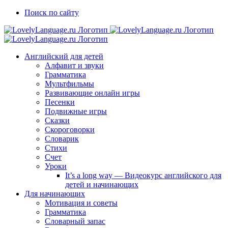
Skip
Vk
Telegram
Поиск по сайту
to
content
Английский для детей
Алфавит и звуки
Грамматика
Мультфильмы
Развивающие онлайн игры
Песенки
Подвижные игры
Сказки
Скороговорки
Словарик
Стихи
Счет
Уроки
It’s a long way — Видеокурс английского для
детей и начинающих
Для начинающих
Мотивация и советы
Грамматика
Словарный запас