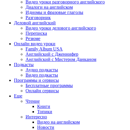
Видео уроки разговорного английского
Диалоги на английском
Идиомы и фразовые глаголы
Разговорник
Деловой английский
Видео уроки делового английского
Переписка
Резюме
Онлайн видео уроки
Family Album USA
Английский с Дженнифер
Английский с Мистером Данканом
Подкасты
Аудио подкасты
Видео подкасты
Программы и сервисы
Бесплатные программы
Онлайн сервисы
Еще
Чтение
Книги
Топики
Интересно
Видео на английском
Новости