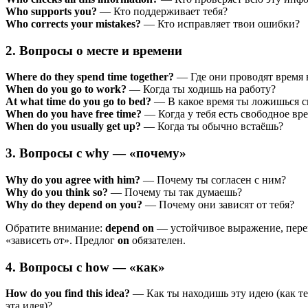
Who supports you?
— Кто поддерживает тебя?
Who corrects your mistakes?
— Кто исправляет твои ошибки?
2. Вопросы о месте и времени
Where do they spend time together?
— Где они проводят время 
When do you go to work?
— Когда ты ходишь на работу?
At what time do you go to bed?
— В какое время ты ложишься с
When do you have free time?
— Когда у тебя есть свободное вр
When do you usually get up?
— Когда ты обычно встаёшь?
3. Вопросы с why — «почему»
Why do you agree with him?
— Почему ты согласен с ним?
Why do you think so?
— Почему ты так думаешь?
Why do they depend on you?
— Почему они зависят от тебя?
Обратите внимание:
depend on
— устойчивое выражение, пере
«зависеть от». Предлог
on
обязателен.
4. Вопросы с how — «как»
How do you find this idea?
— Как ты находишь эту идею (как те
эта идея)?