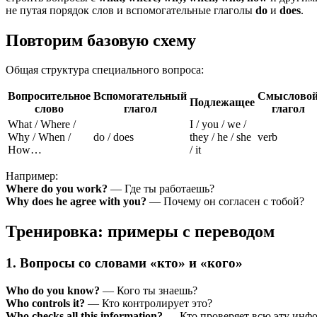
не путая порядок слов и вспомогательные глаголы
do
и
does
.
Повторим базовую схему
Общая структура специального вопроса:
Вопросительное
Вспомогательный
Смыслово
Подлежащее
слово
глагол
глагол
What / Where /
I / you / we /
Why / When /
do / does
they / he / she
verb
How…
/ it
Например:
Where do you work?
— Где ты работаешь?
Why does he agree with you?
— Почему он согласен с тобой?
Тренировка: примеры с переводом
1. Вопросы со словами «кто» и «кого»
Who do you know?
— Кого ты знаешь?
Who controls it?
— Кто контролирует это?
Who checks all this information?
— Кто проверяет всю эту инф