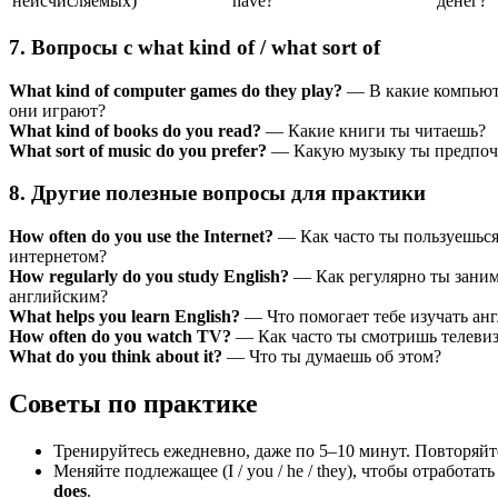
неисчисляемых)
have?
денег?
7. Вопросы с what kind of / what sort of
What kind of computer games do they play?
— В какие компью
они играют?
What kind of books do you read?
— Какие книги ты читаешь?
What sort of music do you prefer?
— Какую музыку ты предпоч
8. Другие полезные вопросы для практики
How often do you use the Internet?
— Как часто ты пользуешьс
интернетом?
How regularly do you study English?
— Как регулярно ты зани
английским?
What helps you learn English?
— Что помогает тебе изучать ан
How often do you watch TV?
— Как часто ты смотришь телеви
What do you think about it?
— Что ты думаешь об этом?
Советы по практике
Тренируйтесь ежедневно, даже по 5–10 минут. Повторяйт
Меняйте подлежащее (I / you / he / they), чтобы отработа
does
.