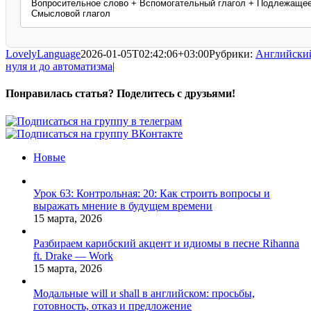
Вопросительное слово + Вспомогательный глагол + Подлежаще
Смысловой глагол
LovelyLanguage
2026-01-05T02:42:06+03:00
Рубрики:
Английский
нуля и до автоматизма
|
Понравилась статья? Поделитесь с друзьями!
Facebook
X
Pinterest
Vk
Новые
Урок 63: Контрольная: 20: Как строить вопросы и
выражать мнение в будущем времени
15 марта, 2026
Разбираем карибский акцент и идиомы в песне Rihanna
ft. Drake — Work
15 марта, 2026
Модальные will и shall в английском: просьбы,
готовность, отказ и предложение