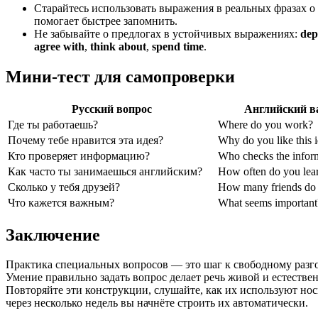
Старайтесь использовать выражения в реальных фразах о
помогает быстрее запомнить.
Не забывайте о предлогах в устойчивых выражениях:
dep
agree with
,
think about
,
spend time
.
Мини-тест для самопроверки
Русский вопрос
Английский в
Где ты работаешь?
Where do you work?
Почему тебе нравится эта идея?
Why do you like this 
Кто проверяет информацию?
Who checks the infor
Как часто ты занимаешься английским?
How often do you lea
Сколько у тебя друзей?
How many friends do
Что кажется важным?
What seems important
Заключение
Практика специальных вопросов — это шаг к свободному разго
Умение правильно задать вопрос делает речь живой и естестве
Повторяйте эти конструкции, слушайте, как их используют нос
через несколько недель вы начнёте строить их автоматически.