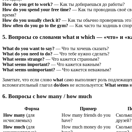
How do you get to work?
— Как ты добираешься до работы?
How do you spend your free time?
— Как ты проводишь своё св
время?
How do you usually check it?
— Как ты обычно проверяешь это
How often do you go to the gym?
— Как часто ты ходишь в спор
5. Вопросы со словами what и which — «что» и «
What do you want to say?
— Что ты хочешь сказать?
What do you need to do?
— Что тебе нужно сделать?
What seems strange?
— Что кажется странным?
What seems important?
— Что кажется важным?
What seems unimportant?
— Что кажется неважным?
Заметьте, что если слово
what
само выполняет роль подлежащег
вспомогательный глагол
do/does
не используется:
What seems s
6. Вопросы с how many / how much
Форма
Пример
П
How many
(для
How many friends do you
Сколько
исчисляемых)
have?
друзей?
How much
(для
How much money do you
Сколько