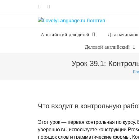
Skip
Vk
Telegram
to
content
Английский для детей
Для начинаю
Деловой английский
Урок 39.1: Контрол
Гл
Что входит в контрольную рабо
Этот урок — первая контрольная по курсу. 
уверенно вы используете конструкции Pres
порядок слов и грамматические формы. Ко