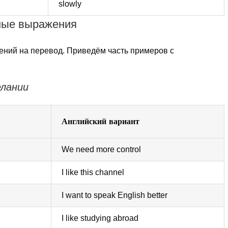
slowly
ные выражения
ний на перевод. Приведём часть примеров с
елании
Английский вариант
We need more control
I like this channel
I want to speak English better
I like studying abroad