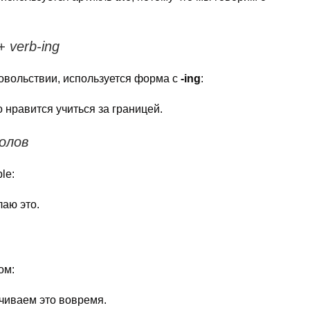
+ verb-ing
довольствии, используется форма с
-ing
:
нравится учиться за границей.
олов
le:
аю это.
ом:
чиваем это вовремя.